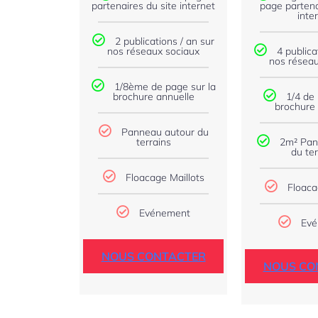
partenaires du site internet
page partena
inte
2 publications / an sur
nos réseaux sociaux
4 publica
nos réseau
1/8ème de page sur la
brochure annuelle
1/4 de 
brochure 
Panneau autour du
terrains
2m² Pan
du ter
Floacage Maillots
Floaca
Evénement
Evé
NOUS CONTACTER
NOUS CO