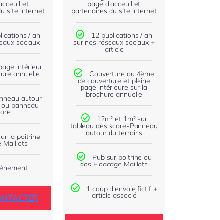
acceuil et
page d'acceuil et
u site internet
partenaires du site internet
lications / an
12 publications / an
seaux sociaux
sur nos réseaux sociaux +
article
page intérieur
hure annuelle
Couverture ou 4ème
de couverture et pleine
page intérieure sur la
brochure annuelle
nneau autour
s ou panneau
core
12m² et 1m² sur
tableau des scoresPanneau
autour du terrains
ur la poitrine
 Maillots
Pub sur poitrine ou
dos Floacage Maillots
énement
1 coup d'envoie fictif +
article associé
ONTACTER