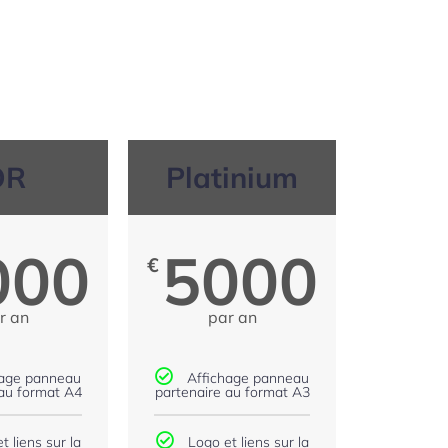
OR
Platinium
000
5000
€
r an
par an
hage panneau
Affichage panneau
 au format A4
partenaire au format A3
t liens sur la
Logo et liens sur la