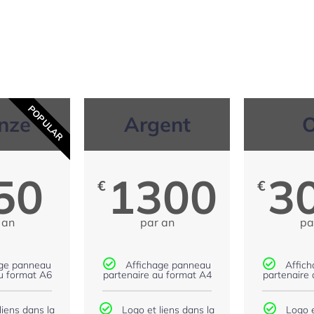
POPULAR
nze
Argent
50
1300
3
€
€
 an
par an
pa
age panneau
Affichage panneau
Affic
u format A6
partenaire au format A4
partenaire
liens dans la
Logo et liens dans la
Logo e