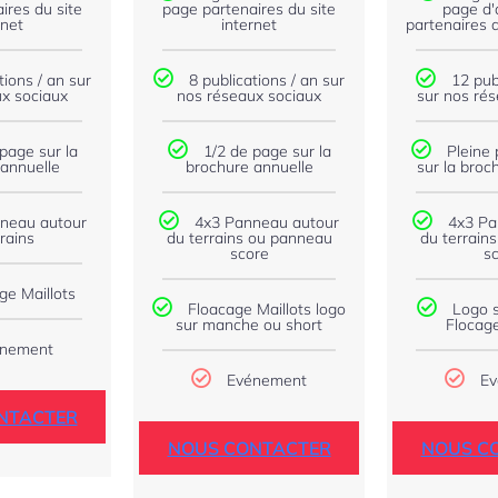
ires du site
page partenaires du site
page d'
rnet
internet
partenaires d
tions / an sur
8 publications / an sur
12 pub
x sociaux
nos réseaux sociaux
sur nos ré
page sur la
1/2 de page sur la
Pleine 
annuelle
brochure annuelle
sur la broc
neau autour
4x3 Panneau autour
4x3 Pa
rains
du terrains ou panneau
du terrain
score
s
ge Maillots
Floacage Maillots logo
Logo s
sur manche ou short
Flocage
nement
Evénement
Ev
NTACTER
NOUS CONTACTER
NOUS C