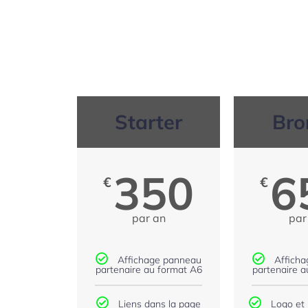
Starter
Bro
350
6
€
€
par an
par
Affichage panneau
Affich
partenaire au format A6
partenaire a
Liens dans la page
Logo et 