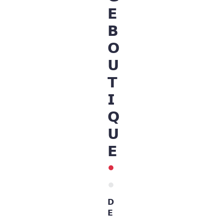
𝗘
𝗕
𝗢
𝗨
𝗧
𝗜
𝗤
𝗨
𝗘
𝗗
𝗘