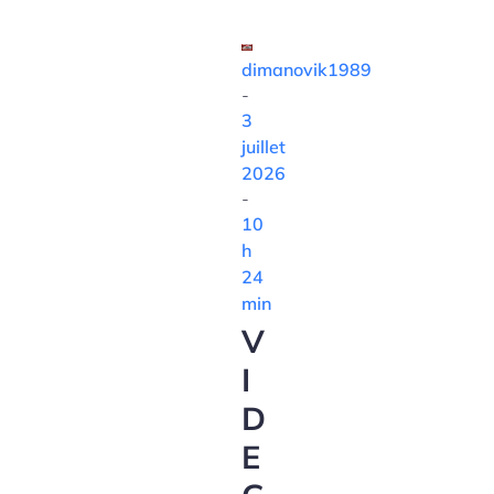
dimanovik1989
-
3
juillet
2026
-
10
h
24
min
V
I
D
E