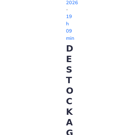
2026
-
19
h
09
min
𝗗
𝗘
𝗦
𝗧
𝗢
𝗖
𝗞
𝗔
𝗚