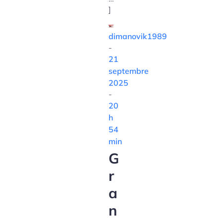
]
dimanovik1989
-
21
septembre
2025
-
20
h
54
min
G
r
a
n